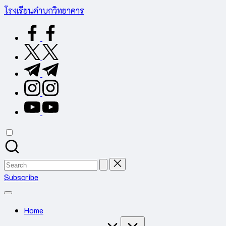
Skip
โรงเรียนคำบกวิทยาคาร
to
ต.คำบก
facebook.com
content
อ.คำชะอี
จ.มุกดาหาร
twitter.com
สำนักงาน
t.me
เขต
พื้นที่
instagram.com
การ
youtube.com
ศึกษา
มัธยมศึกษา
มุกดาหาร
Search
for:
Subscribe
Home