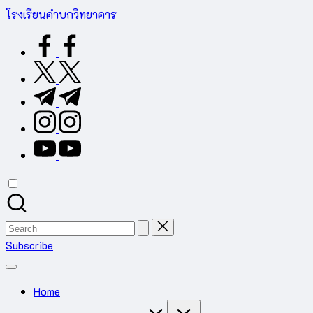
Skip
โรงเรียนคำบกวิทยาคาร
to
ต.คำบก
facebook.com
content
อ.คำชะอี
จ.มุกดาหาร
twitter.com
สำนักงาน
t.me
เขต
พื้นที่
instagram.com
การ
youtube.com
ศึกษา
มัธยมศึกษา
มุกดาหาร
Search
for:
Subscribe
Home