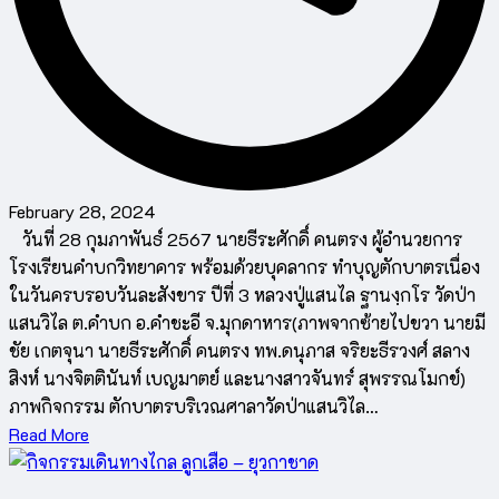
February 28, 2024
วันที่ 28 กุมภาพันธ์ 2567 นายธีระศักดิ์ คนตรง ผู้อำนวยการ
โรงเรียนคำบกวิทยาคาร พร้อมด้วยบุคลากร ทำบุญตักบาตรเนื่อง
ในวันครบรอบวันละสังขาร ปีที่ 3 หลวงปู่แสนไล ฐานงฺกโร วัดป่า
แสนวิไล ต.คำบก อ.คำชะอี จ.มุกดาหาร(ภาพจากซ้ายไปขวา นายมี
ชัย เกตจุนา นายธีระศักดิ์ คนตรง ทพ.ดนุภาส จริยะธีรวงศ์ สลาง
สิงห์ นางจิตตินันท์ เบญมาตย์ และนางสาวจันทร์ สุพรรณโมกข์)
ภาพกิจกรรม ตักบาตรบริเวณศาลาวัดป่าแสนวิไล…
Read More