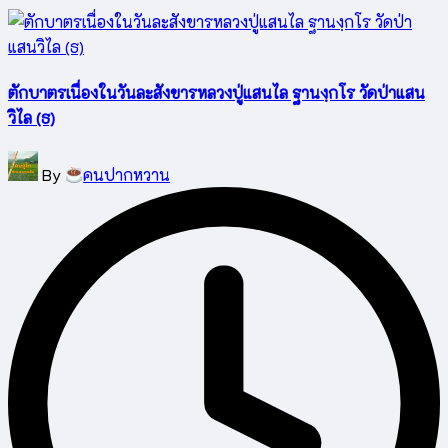
ตักบาตรเนื่องในวันละสังขารหลวงปู่แสนไล ฐานงฺกโร วัดป่าแสน
วิไล (ธ)
Posted
By
คนปากหวาน
by