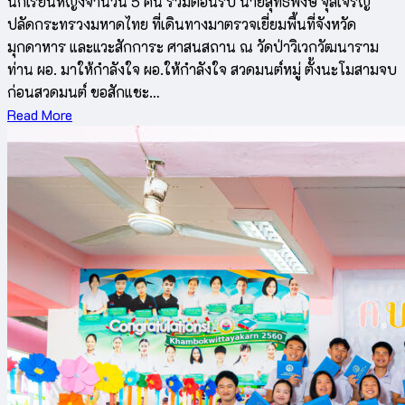
นักเรียนหญิงจำนวน 5 คน ร่วมต้อนรับ นายสุทธิพงษ์ จุลเจริญ
ปลัดกระทรวงมหาดไทย ที่เดินทางมาตรวจเยี่ยมพื้นที่จังหวัด
มุกดาหาร และแวะสักการะ ศาสนสถาน ณ วัดป่าวิเวกวัฒนาราม
ท่าน ผอ. มาให้กำลังใจ ผอ.ให้กำลังใจ สวดมนต์หมู่ ตั้งนะโมสามจบ
ก่อนสวดมนต์ ขอสักแชะ…
Read More