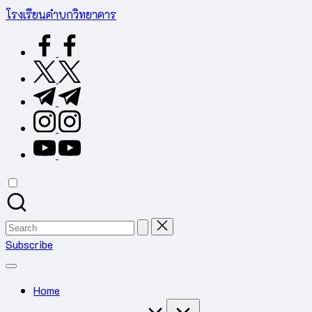
Skip
โรงเรียนคำบกวิทยาคาร
to
ต.คำบก
facebook.com
content
อ.คำชะอี
จ.มุกดาหาร
twitter.com
สำนักงาน
t.me
เขต
พื้นที่
instagram.com
การ
youtube.com
ศึกษา
มัธยมศึกษา
มุกดาหาร
Search
for:
Subscribe
Home