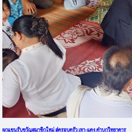
ผูกแขนรับขวัญสมาชิกใหม่ สู่ครอบครัว เทา-แดง คำบกวิทยาคาร