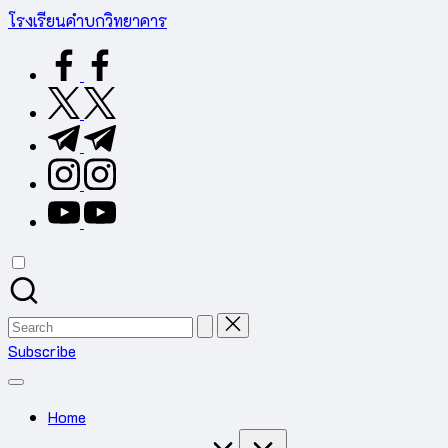
Skip
โรงเรียนคำบกวิทยาคาร
to
ต.คำบก
facebook.com
content
อ.คำชะอี
จ.มุกดาหาร
twitter.com
สำนักงาน
t.me
เขต
พื้นที่
instagram.com
การ
youtube.com
ศึกษา
มัธยมศึกษา
มุกดาหาร
Search
for:
Subscribe
Home