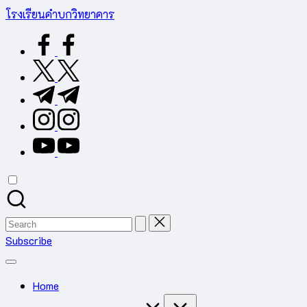
Skip
โรงเรียนคำบกวิทยาคาร
to
ต.คำบก
facebook.com
content
อ.คำชะอี
จ.มุกดาหาร
twitter.com
สำนักงาน
t.me
เขต
พื้นที่
instagram.com
การ
youtube.com
ศึกษา
มัธยมศึกษา
มุกดาหาร
Search
for:
Subscribe
Home