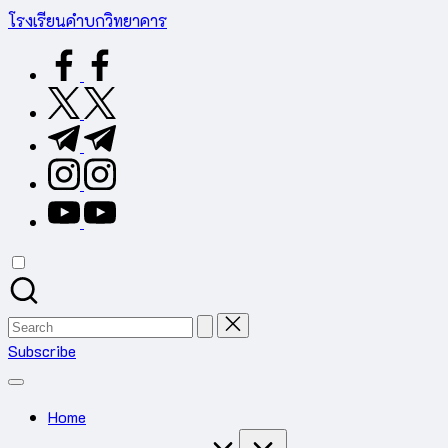
Skip
โรงเรียนคำบกวิทยาคาร
to
ต.คำบก
facebook.com
content
อ.คำชะอี
จ.มุกดาหาร
twitter.com
สำนักงาน
t.me
เขต
พื้นที่
instagram.com
การ
youtube.com
ศึกษา
มัธยมศึกษา
มุกดาหาร
Search
for:
Subscribe
Home