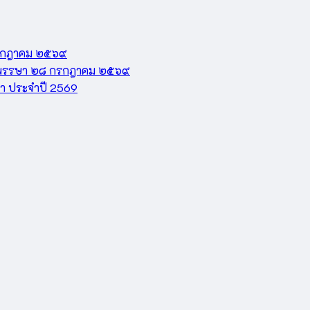
 กรกฎาคม ๒๕๖๙
ะชนมพรรษา ๒๘ กรกฎาคม ๒๕๖๙
ษา ประจำปี 2569