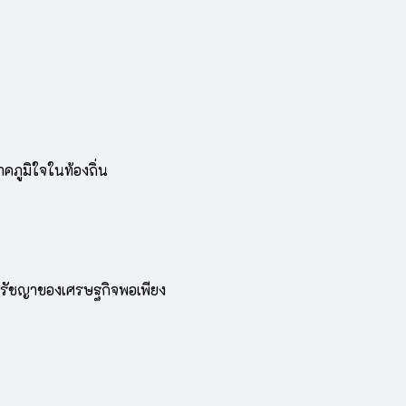
ภูมิใจในท้องถิ่น
กปรัชญาของเศรษฐกิจพอเพียง