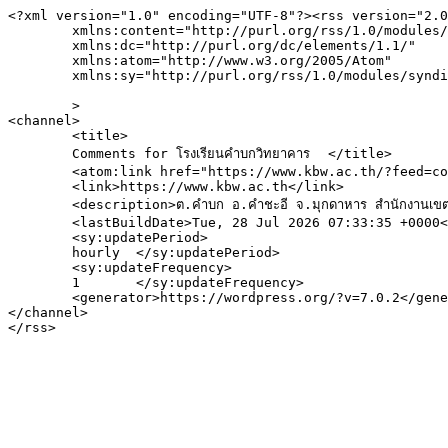
<?xml version="1.0" encoding="UTF-8"?><rss version="2.0
	xmlns:content="http://purl.org/rss/1.0/modules/content/"

	xmlns:dc="http://purl.org/dc/elements/1.1/"

	xmlns:atom="http://www.w3.org/2005/Atom"

	xmlns:sy="http://purl.org/rss/1.0/modules/syndication/"

	>

<channel>

	<title>

	Comments for โรงเรียนคำบกวิทยาคาร	</title>

	<atom:link href="https://www.kbw.ac.th/?feed=comments-rss2" rel="self" type="application/rss+xml" />

	<link>https://www.kbw.ac.th</link>

	<description>ต.คำบก อ.คำชะอี จ.มุกดาหาร สำนักงานเขตพื้นที่การศึกษามัธยมศึกษามุกดาหาร</description>

	<lastBuildDate>Tue, 28 Jul 2026 07:33:35 +0000</lastBuildDate>

	<sy:updatePeriod>

	hourly	</sy:updatePeriod>

	<sy:updateFrequency>

	1	</sy:updateFrequency>

	<generator>https://wordpress.org/?v=7.0.2</generator>

</channel>
