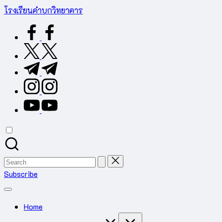
Skip
โรงเรียนคำบกวิทยาคาร
to
ต.คำบก
facebook.com
content
อ.คำชะอี
จ.มุกดาหาร
twitter.com
สำนักงาน
t.me
เขต
พื้นที่
instagram.com
การ
youtube.com
ศึกษา
มัธยมศึกษา
มุกดาหาร
Search
for:
Subscribe
Home