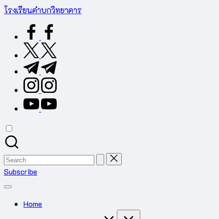
Skip
โรงเรียนคำบกวิทยาคาร
to
ต.คำบก
facebook.com
content
อ.คำชะอี
จ.มุกดาหาร
twitter.com
สำนักงาน
t.me
เขต
พื้นที่
instagram.com
การ
youtube.com
ศึกษา
มัธยมศึกษา
มุกดาหาร
Search
for:
Subscribe
Home