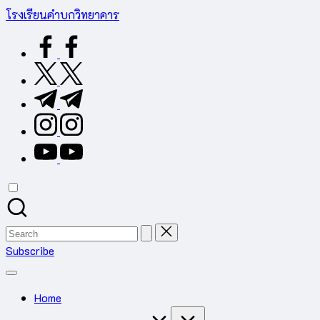
Skip
โรงเรียนคำบกวิทยาคาร
to
ต.คำบก
facebook.com
content
อ.คำชะอี
จ.มุกดาหาร
twitter.com
สำนักงาน
t.me
เขต
พื้นที่
instagram.com
การ
youtube.com
ศึกษา
มัธยมศึกษา
มุกดาหาร
Search
for:
Subscribe
Home