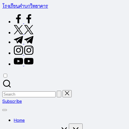
Skip
โรงเรียนคำบกวิทยาคาร
to
ต.คำบก
facebook.com
content
อ.คำชะอี
จ.มุกดาหาร
twitter.com
สำนักงาน
t.me
เขต
พื้นที่
instagram.com
การ
youtube.com
ศึกษา
มัธยมศึกษา
มุกดาหาร
Search
for:
Subscribe
Home