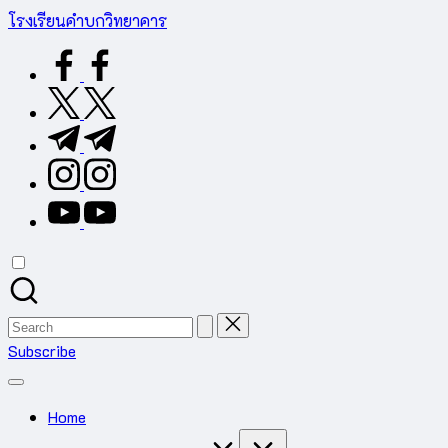
Skip
โรงเรียนคำบกวิทยาคาร
to
ต.คำบก
facebook.com
content
อ.คำชะอี
จ.มุกดาหาร
twitter.com
สำนักงาน
t.me
เขต
พื้นที่
instagram.com
การ
youtube.com
ศึกษา
มัธยมศึกษา
มุกดาหาร
Search
for:
Subscribe
Home