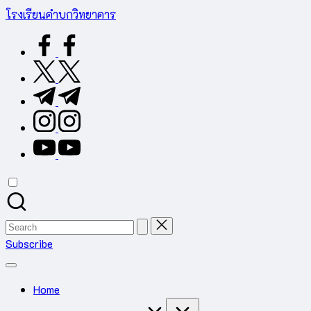
Skip
โรงเรียนคำบกวิทยาคาร
to
ต.คำบก
facebook.com
content
อ.คำชะอี
จ.มุกดาหาร
twitter.com
สำนักงาน
t.me
เขต
พื้นที่
instagram.com
การ
youtube.com
ศึกษา
มัธยมศึกษา
มุกดาหาร
Search
for:
Subscribe
Home