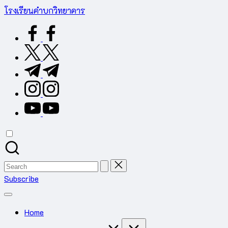
Skip
โรงเรียนคำบกวิทยาคาร
to
ต.คำบก
facebook.com
content
อ.คำชะอี
จ.มุกดาหาร
twitter.com
สำนักงาน
t.me
เขต
พื้นที่
instagram.com
การ
youtube.com
ศึกษา
มัธยมศึกษา
มุกดาหาร
Search
for:
Subscribe
Home