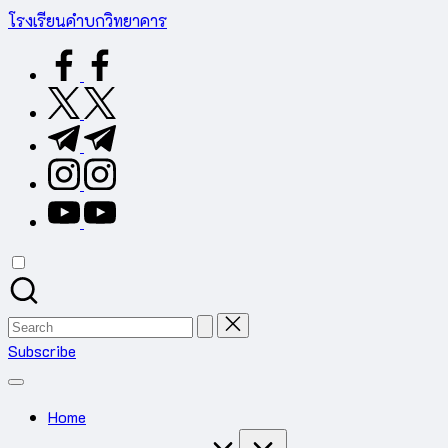
Skip
โรงเรียนคำบกวิทยาคาร
to
ต.คำบก
facebook.com
content
อ.คำชะอี
จ.มุกดาหาร
twitter.com
สำนักงาน
t.me
เขต
พื้นที่
instagram.com
การ
youtube.com
ศึกษา
มัธยมศึกษา
มุกดาหาร
Search
for:
Subscribe
Home